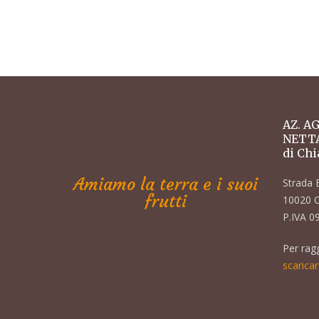
AZ. A
NETT
di Chi
Amiamo la terra e i suoi
Strada 
frutti
10020 C
P.IVA 
Per rag
scaricar