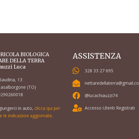
GRICOLA BIOLOGICA
ASSISTENZA
ARE DELLA TERRA
auzzi Luca
328 33 27 695
Baudina, 13
nettaredellaterra@gmail.c
asalborgone (TO)
09290260018
@lucachiauzzi74
Accesso Utenti Registrati
giungerci in auto,
clicca qui per
e le indicazioni aggiornate
.