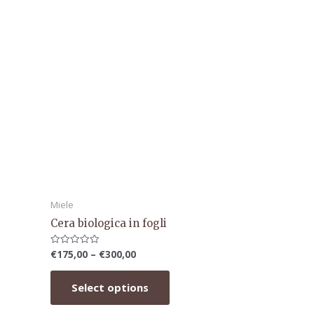
Miele
Cera biologica in fogli
€
175,00
–
€
300,00
Rated
0
out
of
Select options
5