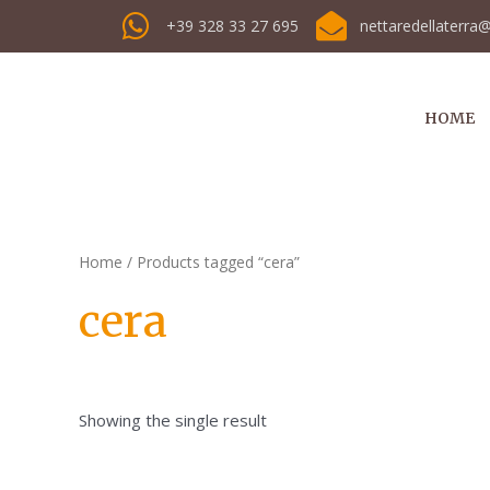
Vai
+39 328 33 27 695
nettaredellaterra
al
contenuto
HOME
Home
/ Products tagged “cera”
cera
Showing the single result